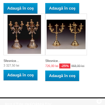
Adaugă în coş
Adaugă în coş
Sfesnice...
Sfesnice...
3 327,50 lei
-25%
726,00 lei
968,00 lei
Adaugă în coş
Adaugă în coş
BULETIN INFORMATIV