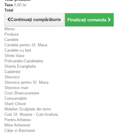
Taxa
0,00 lei
Total
Continuaţi cumpărăturie
Finalizați comanda
Meniu
Produse
Candele
Candele pentru Sf. Masa
Candele cu lant
Sfinte Vase
Policandre-Candelabre
Sfanta Evanghelie
Cadelnite
Sfesnice
Sfesnice pentru Sf. Masa
Sfesnice mari
Cruci Binecuvantare
Consumabile
Sfant Chivot
Mobilier Sculptate din lemn
Cutii Sf. Moaste - Cutii Anafura
Pentru Arhiereu
Mitre Arhieresti
Cârje si Bastoane