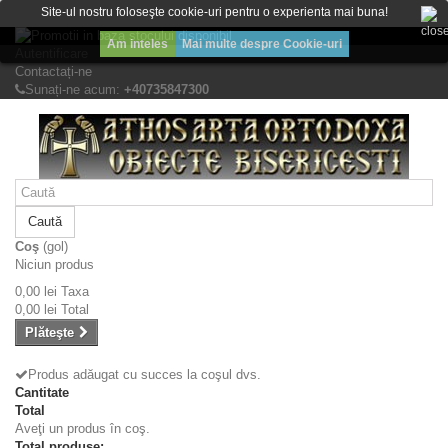
Bine ati venit! Lasati mesajul Dvs.
Site-ul nostru foloseşte cookie-uri pentru o experienta mai buna!
Am inteles
Mai multe despre Cookie-uri
Autentificare
Contactați-ne
Sunați-ne acum:
+40735847300
Caută
Coş
(gol)
Niciun produs
0,00 lei
Taxa
0,00 lei
Total
Plăteşte
Produs adăugat cu succes la coşul dvs.
Cantitate
Total
Aveţi un produs în coş.
Total produse: