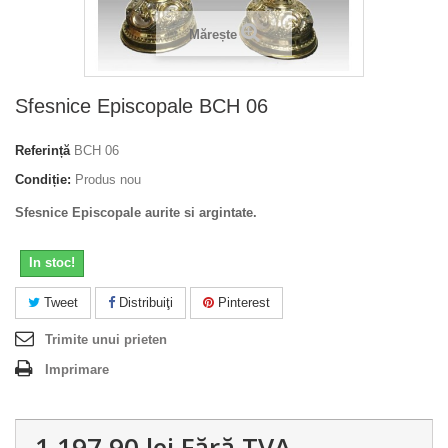
Mărește
Sfesnice Episcopale BCH 06
Referință
BCH 06
Condiție:
Produs nou
Sfesnice Episcopale aurite si argintate.
In stoc!
Tweet
Distribuiţi
Pinterest
Trimite unui prieten
Imprimare
1 197,90 lei
Fără TVA