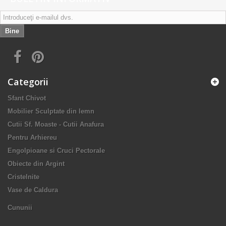
Bine
Categorii
Sfant Chivot
Mobilier Sculptate din lemn
Cutii Sf. Moaste - Cutii Anafura
Pentru Arhiereu
Engolpioane si Cruci Pectorale
Obiecte din Argint
Cristelnite
Vase de Caldura
Cununii