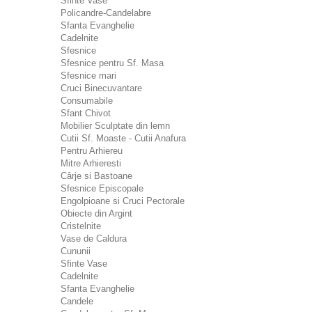
Sfinte Vase
Policandre-Candelabre
Sfanta Evanghelie
Cadelnite
Sfesnice
Sfesnice pentru Sf. Masa
Sfesnice mari
Cruci Binecuvantare
Consumabile
Sfant Chivot
Mobilier Sculptate din lemn
Cutii Sf. Moaste - Cutii Anafura
Pentru Arhiereu
Mitre Arhieresti
Cârje si Bastoane
Sfesnice Episcopale
Engolpioane si Cruci Pectorale
Obiecte din Argint
Cristelnite
Vase de Caldura
Cununii
Sfinte Vase
Cadelnite
Sfanta Evanghelie
Candele