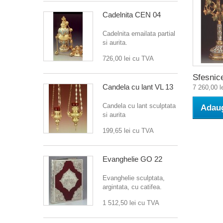
Cadelnita CEN 04
Cadelnita emailata partial
si aurita.
726,00 lei
cu TVA
Sfesnice
Candela cu lant VL 13
7 260,00 l
Candela cu lant sculptata
Adaug
si aurita
199,65 lei
cu TVA
Evanghelie GO 22
Evanghelie sculptata,
argintata, cu catifea.
1 512,50 lei
cu TVA