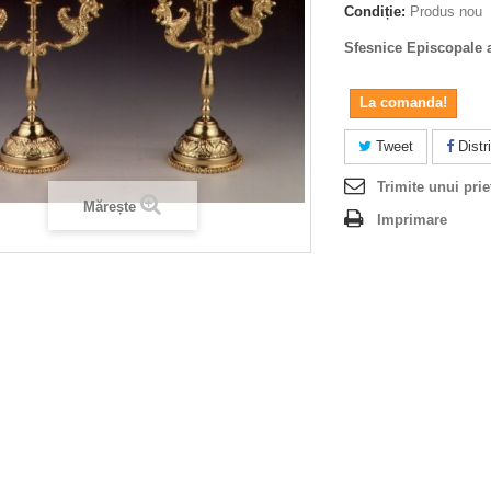
Condiție:
Produs nou
Sfesnice Episcopale a
La comanda!
Tweet
Distri
Trimite unui prie
Mărește
Imprimare