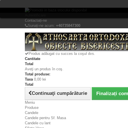
Bine ati venit! Lasati mesajul Dvs.
Autentificare
Contactați-ne
Sunați-ne acum:
+40735847300
Produs adăugat cu succes la coşul dvs.
Cantitate
Total
Aveţi un produs în coş.
Total produse:
Taxa
0,00 lei
Total
Continuaţi cumpărăturie
Finalizați co
Meniu
Produse
Candele
Candele pentru Sf. Masa
Candele cu lant