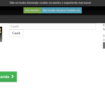
Site-ul nostru foloseşte cookie-uri pentru o experienta mai buna!
Am inteles
Mai multe despre Cookie-uri
C
N
Caută
0
0
manda