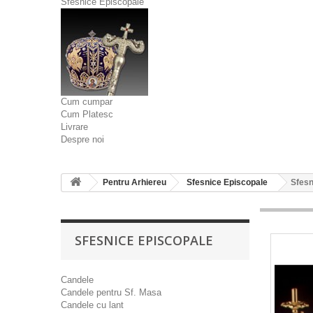
Sfesnice Episcopale
Cum cumpar
Cum Platesc
Livrare
Despre noi
Pentru Arhiereu
Sfesnice Episcopale
Sfesn
SFESNICE EPISCOPALE
Candele
Candele pentru Sf. Masa
Candele cu lant