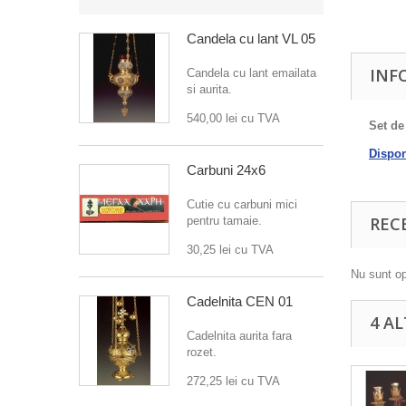
Candela cu lant VL 05
INF
Candela cu lant emailata
si aurita.
540,00 lei
cu TVA
Set de
Disponi
Carbuni 24x6
Cutie cu carbuni mici
REC
pentru tamaie.
30,25 lei
cu TVA
Nu sunt op
Cadelnita CEN 01
4 A
Cadelnita aurita fara
rozet.
272,25 lei
cu TVA