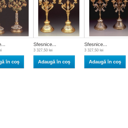
...
Sfesnice...
Sfesnice...
ei
3 327,50 lei
3 327,50 lei
ă în coş
Adaugă în coş
Adaugă în coş