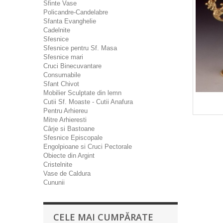
Sfinte Vase
Policandre-Candelabre
Sfanta Evanghelie
Cadelnite
Sfesnice
Sfesnice pentru Sf. Masa
Sfesnice mari
Cruci Binecuvantare
Consumabile
Sfant Chivot
Mobilier Sculptate din lemn
Cutii Sf. Moaste - Cutii Anafura
Pentru Arhiereu
Mitre Arhieresti
Cârje si Bastoane
Sfesnice Episcopale
Engolpioane si Cruci Pectorale
Obiecte din Argint
Cristelnite
Vase de Caldura
Cununii
CELE MAI CUMPĂRATE