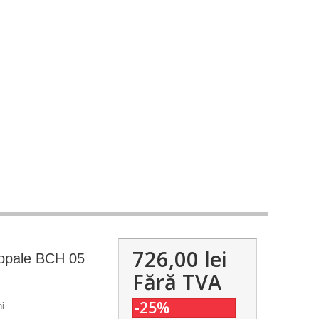
726,00 lei
copale BCH 05
Fără TVA
-25%
i