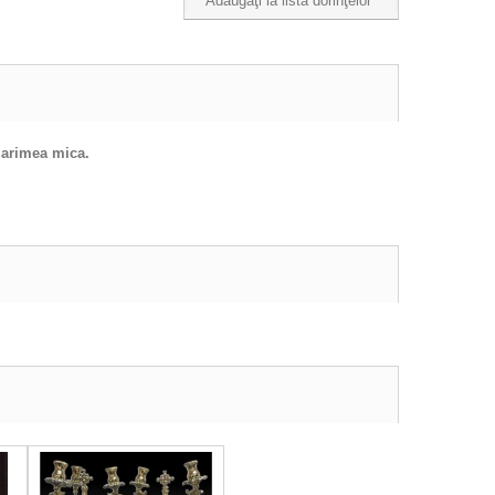
Adăugaţi la lista dorinţelor
 marimea mica.