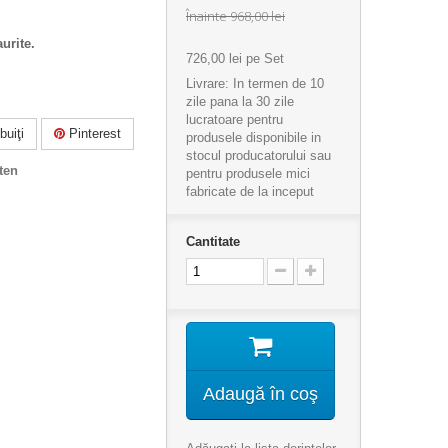
Înainte
968,00 lei
urite.
726,00 lei
pe Set
Livrare: In termen de 10
zile pana la 30 zile
lucratoare pentru
buiţi
Pinterest
produsele disponibile in
stocul producatorului sau
ten
pentru produsele mici
fabricate de la inceput
Cantitate
Adaugă în coş