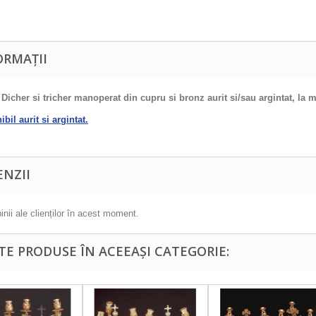
ORMAȚII
 Dicher si tricher manoperat din cupru si bronz aurit si/sau argintat, la
bil aurit si argintat.
ENZII
inii ale clienților în acest moment.
LTE PRODUSE ÎN ACEEAȘI CATEGORIE: