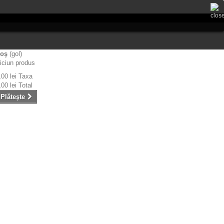
oş
(gol)
iciun produs
,00 lei
Taxa
,00 lei
Total
Plăteşte