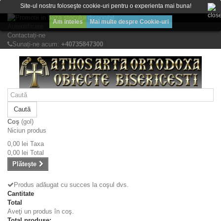
Bine ati venit! Lasati mesajul Dvs.
Site-ul nostru foloseşte cookie-uri pentru o experienta mai buna!
Am inteles
Mai multe despre Cookie-uri
Autentificare
Contactați-ne
Sunați-ne acum:
+40735847300
Caută
Coş
(gol)
Niciun produs
0,00 lei
Taxa
0,00 lei
Total
Plăteşte
Produs adăugat cu succes la coşul dvs.
Cantitate
Total
Aveţi un produs în coş.
Total produse: