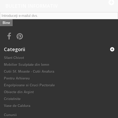
BULETIN INFORMATIV
Bine
Categorii
Sfant Chivot
Mobilier Sculptate din lemn
Cutii Sf. Moaste - Cutii Anafura
Pentru Arhiereu
Engolpioane si Cruci Pectorale
Obiecte din Argint
Cristelnite
Vase de Caldura
Cununii