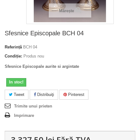
Mărește
Sfesnice Episcopale BCH 04
Referință
BCH 04
Condiție:
Produs nou
Sfesnice Episcopale aurite si argintate
In stoc!
Tweet
Distribuiţi
Pinterest
Trimite unui prieten
Imprimare
3 327,50 lei
Fără TVA