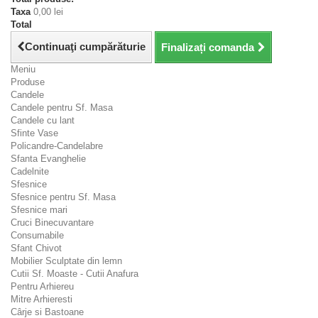
Taxa
0,00 lei
Total
Continuaţi cumpărăturie
Finalizați comanda
Meniu
Produse
Candele
Candele pentru Sf. Masa
Candele cu lant
Sfinte Vase
Policandre-Candelabre
Sfanta Evanghelie
Cadelnite
Sfesnice
Sfesnice pentru Sf. Masa
Sfesnice mari
Cruci Binecuvantare
Consumabile
Sfant Chivot
Mobilier Sculptate din lemn
Cutii Sf. Moaste - Cutii Anafura
Pentru Arhiereu
Mitre Arhieresti
Cârje si Bastoane