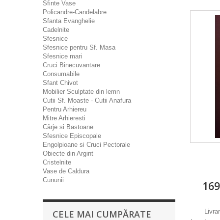
Sfinte Vase
Policandre-Candelabre
Sfanta Evanghelie
Cadelnite
Sfesnice
Sfesnice pentru Sf. Masa
Sfesnice mari
Cruci Binecuvantare
Consumabile
Sfant Chivot
Mobilier Sculptate din lemn
Cutii Sf. Moaste - Cutii Anafura
Pentru Arhiereu
Mitre Arhieresti
Cârje si Bastoane
Sfesnice Episcopale
Engolpioane si Cruci Pectorale
Obiecte din Argint
Cristelnite
Vase de Caldura
Cununii
169
Livra
CELE MAI CUMPĂRATE