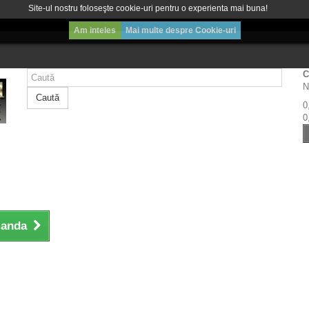
Site-ul nostru foloseşte cookie-uri pentru o experienta mai buna!
Am inteles
Mai multe despre Cookie-uri
C
N
Caută
0
0
manda