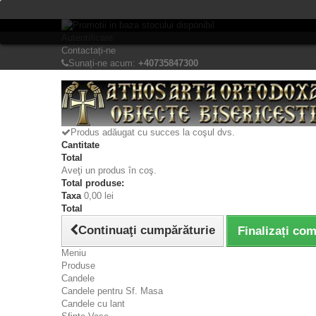
Bine ati venit! Lasati mesajul Dvs.
Autentificare
Contactați-ne
Sunați-ne acum:
+40735847300
Produs adăugat cu succes la coşul dvs.
Cantitate
Total
Aveţi un produs în coş.
Total produse:
Taxa
0,00 lei
Total
Continuaţi cumpărăturie
Finalizați co
Meniu
Produse
Candele
Candele pentru Sf. Masa
Candele cu lant