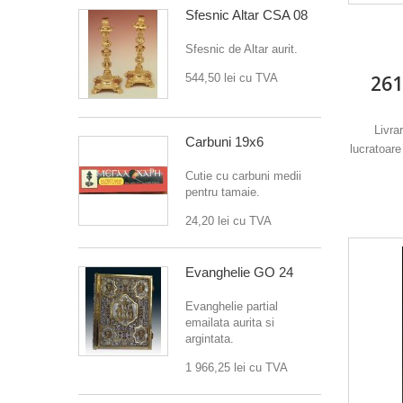
Sfesnic Altar CSA 08
Sfesnic de Altar aurit.
261
544,50 lei
cu TVA
Livra
Carbuni 19x6
lucratoare
Cutie cu carbuni medii
pentru tamaie.
24,20 lei
cu TVA
Evanghelie GO 24
Evanghelie partial
emailata aurita si
argintata.
1 966,25 lei
cu TVA