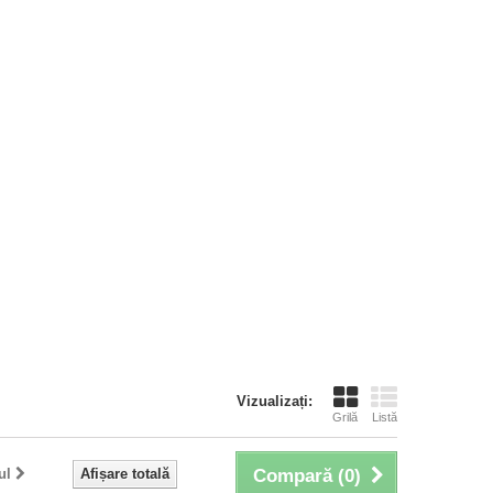
Vizualizați:
Grilă
Listă
ul
Afișare totală
Compară (
0
)