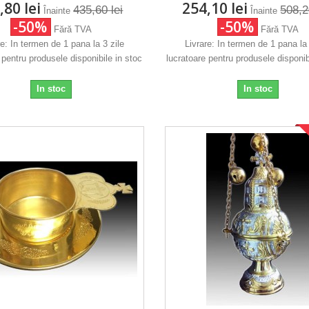
,80 lei
254,10 lei
435,60 lei
508,2
Înainte
Înainte
-50%
-50%
Fără TVA
Fără TVA
re: In termen de 1 pana la 3 zile
Livrare: In termen de 1 pana la 
 pentru produsele disponibile in stoc
lucratoare pentru produsele disponib
In stoc
In stoc