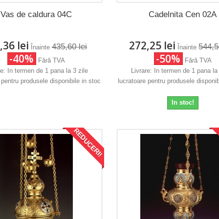
Vas de caldura 04C
Cadelnita Cen 02A
,36 lei
272,25 lei
435,60 lei
544,5
Înainte
Înainte
-40%
-50%
Fără TVA
Fără TVA
re: In termen de 1 pana la 3 zile
Livrare: In termen de 1 pana la 
 pentru produsele disponibile in stoc
lucratoare pentru produsele disponib
In stoc!
REDUCERI!