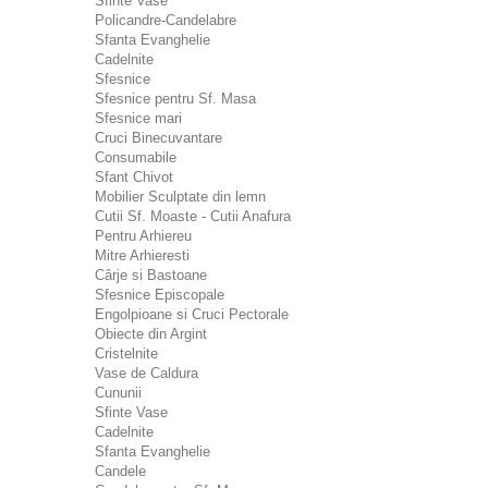
Sfinte Vase
Policandre-Candelabre
Sfanta Evanghelie
Cadelnite
Sfesnice
Sfesnice pentru Sf. Masa
Sfesnice mari
Cruci Binecuvantare
Consumabile
Sfant Chivot
Mobilier Sculptate din lemn
Cutii Sf. Moaste - Cutii Anafura
Pentru Arhiereu
Mitre Arhieresti
Cârje si Bastoane
Sfesnice Episcopale
Engolpioane si Cruci Pectorale
Obiecte din Argint
Cristelnite
Vase de Caldura
Cununii
Sfinte Vase
Cadelnite
Sfanta Evanghelie
Candele