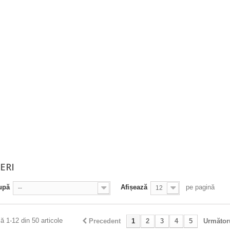
ERI
upă
Afișează
pe pagină
--
12
ă 1-12 din 50 articole
Precedent
1
2
3
4
5
Următor