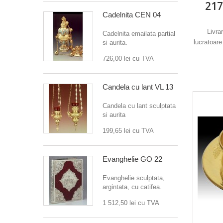
217
Cadelnita CEN 04
Livra
Cadelnita emailata partial
lucratoare
si aurita.
726,00 lei
cu TVA
Candela cu lant VL 13
Candela cu lant sculptata
si aurita
199,65 lei
cu TVA
Evanghelie GO 22
Evanghelie sculptata,
argintata, cu catifea.
1 512,50 lei
cu TVA