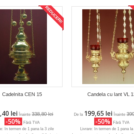
REDUCERI!
Cadelnita CEN 15
Candela cu lant VL 1
,40 lei
199,65 lei
338,80 lei
399
Înainte
De la
Înainte
-50%
-50%
Fără TVA
Fără TVA
re: In termen de 1 pana la 3 zile
Livrare: In termen de 1 pana la 