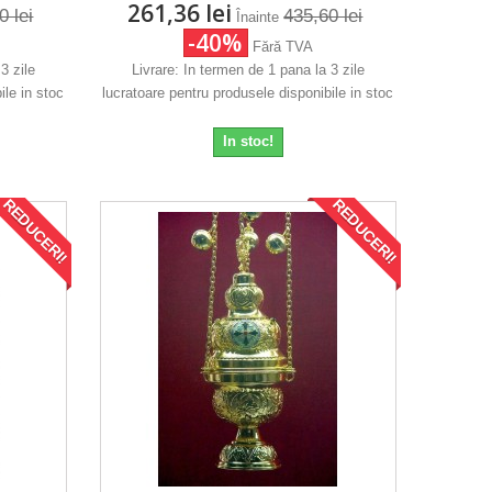
261,36 lei
0 lei
435,60 lei
Înainte
-40%
Fără TVA
3 zile
Livrare: In termen de 1 pana la 3 zile
ile in stoc
lucratoare pentru produsele disponibile in stoc
In stoc!
REDUCERI!
REDUCERI!