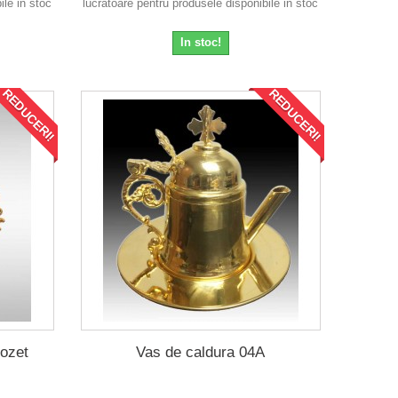
ile in stoc
lucratoare pentru produsele disponibile in stoc
In stoc!
REDUCERI!
REDUCERI!
Rozet
Vas de caldura 04A