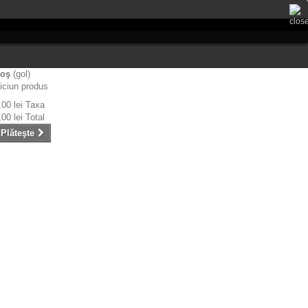
oş
(gol)
iciun produs
,00 lei
Taxa
,00 lei
Total
Plăteşte