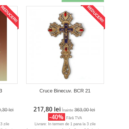
REDUCERI!
REDUCERI!
3
Cruce Binecuv. BCR 21
217,80 lei
,30 lei
363,00 lei
Înainte
-40%
Fără TVA
3 zile
Livrare: In termen de 1 pana la 3 zile