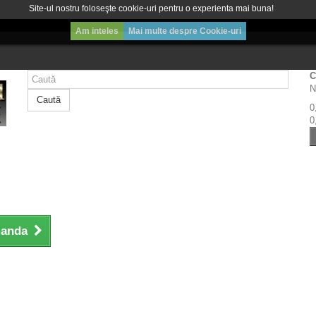
Site-ul nostru foloseşte cookie-uri pentru o experienta mai buna!
Am inteles
Mai multe despre Cookie-uri
C
N
Caută
0
0
manda