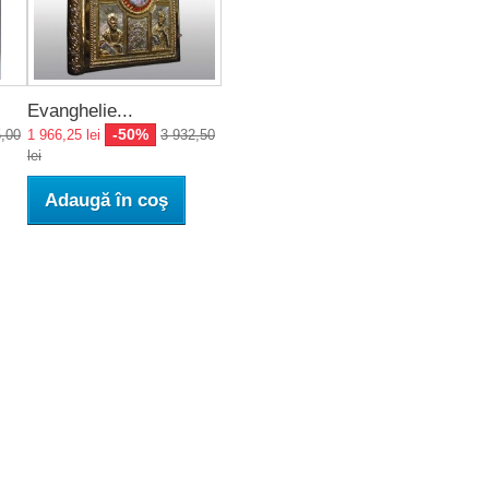
Evanghelie...
-50%
5,00
1 966,25 lei
3 932,50
lei
Adaugă în coş