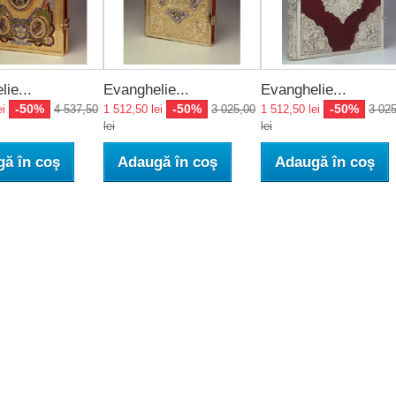
ie...
Evanghelie...
Evanghelie...
-50%
-50%
-50%
ei
4 537,50
1 512,50 lei
3 025,00
1 512,50 lei
3 02
lei
lei
ă în coş
Adaugă în coş
Adaugă în coş