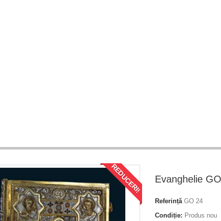
REDUCERI!
Evanghelie GO
Referință
GO 24
Condiție:
Produs nou