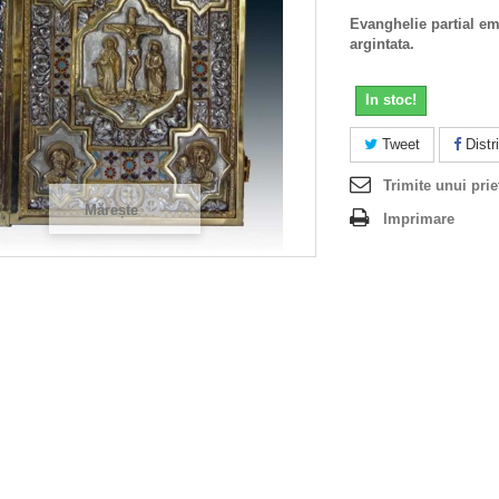
Evanghelie partial ema
argintata.
In stoc!
Tweet
Distri
Trimite unui prie
Mărește
Imprimare