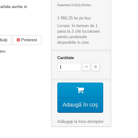
Înainte
3 932,50 lei
ilata aurita si
1 966,25 lei
pe buc
Livrare: In termen de 1
pana la 3 zile lucratoare
pentru produsele
buiţi
Pinterest
disponibile in stoc
ten
Cantitate
Adaugă în coş
Adăugaţi la lista dorinţelor