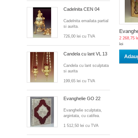
Cadelnita CEN 04
Cadelnita emailata partial
si aurita.
Evanghel
726,00 lei
cu TVA
2 268,75 l
lei
Candela cu lant VL 13
Adaug
Candela cu lant sculptata
si aurita
199,65 lei
cu TVA
Evanghelie GO 22
Evanghelie sculptata,
argintata, cu catifea.
1 512,50 lei
cu TVA