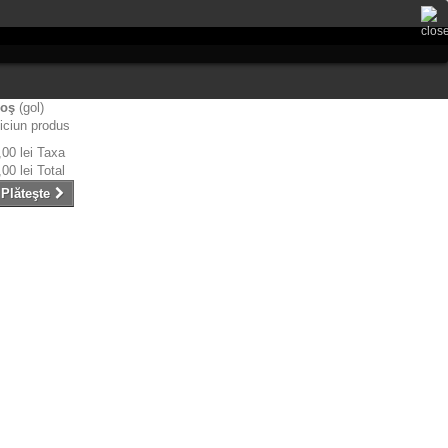
oş
(gol)
iciun produs
,00 lei
Taxa
,00 lei
Total
Plăteşte