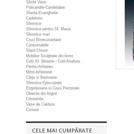
Sfinte Vase
Policandre-Candelabre
Sfanta Evanghelie
Cadelnite
Sfesnice
Sfesnice pentru Sf. Masa
Sfesnice mari
Cruci Binecuvantare
Consumabile
Sfant Chivot
Mobilier Sculptate din lemn
Cutii Sf. Moaste - Cutii Anafura
Pentru Arhiereu
Mitre Arhieresti
Cârje si Bastoane
Sfesnice Episcopale
Engolpioane si Cruci Pectorale
Obiecte din Argint
Cristelnite
Vase de Caldura
Cununii
CELE MAI CUMPĂRATE