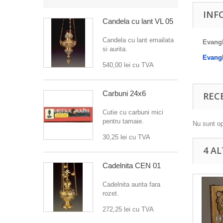
INF
Candela cu lant VL 05
Candela cu lant emailata
Evangh
si aurita.
Evangh
540,00 lei
cu TVA
Carbuni 24x6
REC
Cutie cu carbuni mici
pentru tamaie.
Nu sunt op
30,25 lei
cu TVA
4 A
Cadelnita CEN 01
Cadelnita aurita fara
rozet.
272,25 lei
cu TVA