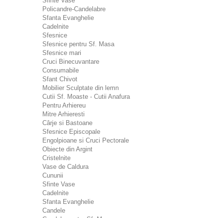
Sfinte Vase
Policandre-Candelabre
Sfanta Evanghelie
Cadelnite
Sfesnice
Sfesnice pentru Sf. Masa
Sfesnice mari
Cruci Binecuvantare
Consumabile
Sfant Chivot
Mobilier Sculptate din lemn
Cutii Sf. Moaste - Cutii Anafura
Pentru Arhiereu
Mitre Arhieresti
Cârje si Bastoane
Sfesnice Episcopale
Engolpioane si Cruci Pectorale
Obiecte din Argint
Cristelnite
Vase de Caldura
Cununii
Sfinte Vase
Cadelnite
Sfanta Evanghelie
Candele