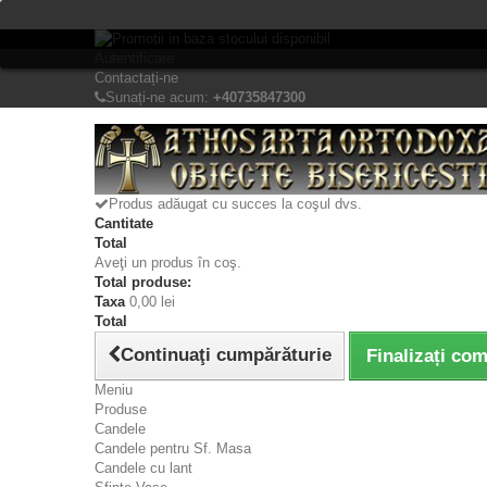
Bine ati venit! Lasati mesajul Dvs.
Autentificare
Contactați-ne
Sunați-ne acum:
+40735847300
Produs adăugat cu succes la coşul dvs.
Cantitate
Total
Aveţi un produs în coş.
Total produse:
Taxa
0,00 lei
Total
Continuaţi cumpărăturie
Finalizați co
Meniu
Produse
Candele
Candele pentru Sf. Masa
Candele cu lant