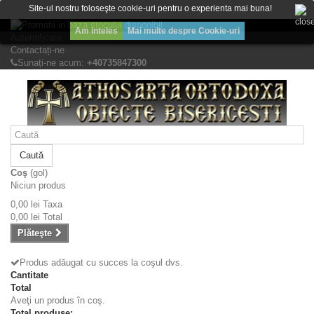
Bine ati venit! Lasati mesajul Dvs.
Site-ul nostru foloseşte cookie-uri pentru o experienta mai buna!
Am inteles
Mai multe despre Cookie-uri
Autentificare
Contactați-ne
Sunați-ne acum:
+40735847300
Caută
Coş
(gol)
Niciun produs
0,00 lei
Taxa
0,00 lei
Total
Plăteşte
Produs adăugat cu succes la coşul dvs.
Cantitate
Total
Aveţi un produs în coş.
Total produse: