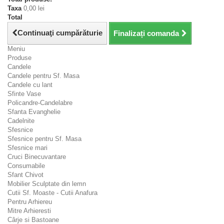
Taxa
0,00 lei
Total
Continuaţi cumpărăturie
Finalizați comanda
Meniu
Produse
Candele
Candele pentru Sf. Masa
Candele cu lant
Sfinte Vase
Policandre-Candelabre
Sfanta Evanghelie
Cadelnite
Sfesnice
Sfesnice pentru Sf. Masa
Sfesnice mari
Cruci Binecuvantare
Consumabile
Sfant Chivot
Mobilier Sculptate din lemn
Cutii Sf. Moaste - Cutii Anafura
Pentru Arhiereu
Mitre Arhieresti
Cârje si Bastoane