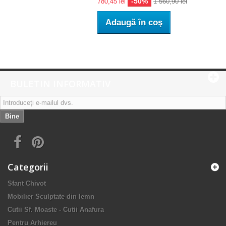
-50%
780,45 lei
1 560,90 lei
Adaugă în coş
BULETIN INFORMATIV
Bine
Categorii
Sfant Chivot
Mobilier Sculptate din lemn
Cutii Sf. Moaste - Cutii Anafura
Pentru Arhiereu