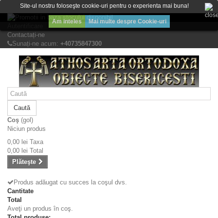
Bine ati venit! Lasati mesajul Dvs.
Site-ul nostru foloseşte cookie-uri pentru o experienta mai buna!
Am inteles
Mai multe despre Cookie-uri
Autentificare
Contactați-ne
Sunați-ne acum:
+40735847300
Caută
Coş
(gol)
Niciun produs
0,00 lei
Taxa
0,00 lei
Total
Plăteşte
Produs adăugat cu succes la coşul dvs.
Cantitate
Total
Aveţi un produs în coş.
Total produse: