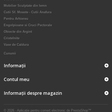
Mobilier Sculptate din lemn
Cutii Sf. Moaste - Cutii Anafura
Pentru Arhiereu
Engolpioane si Cruci Pectorale
Obiecte din Argint
Cristelnite
Vase de Caldura
Cununii
Informaţii
Contul meu
Informații despre magazin
© 2026 - Aplicație pentru comerț electronic de PrestaShop™