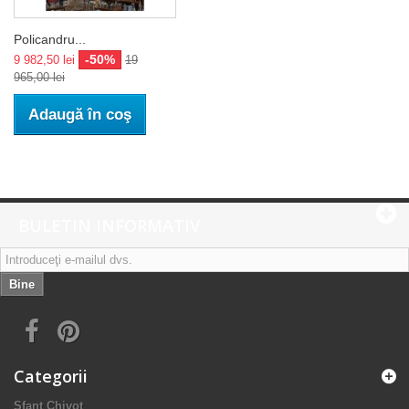
Policandru...
-50%
9 982,50 lei
19
965,00 lei
Adaugă în coş
BULETIN INFORMATIV
Bine
Categorii
Sfant Chivot