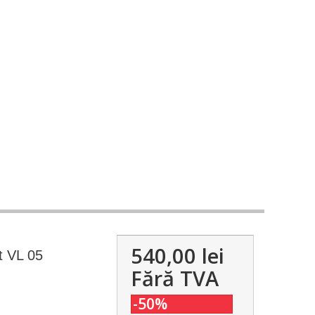
540,00 lei
t VL 05
Fără TVA
-50%