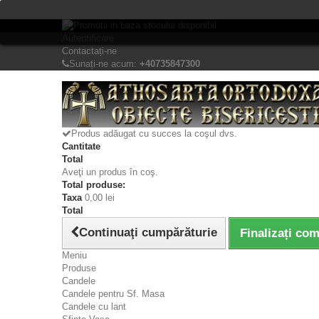
Bine ati venit! Lasati mesajul Dvs.
Autentificare
Contactați-ne
Sunați-ne acum:
+40735847300
Produs adăugat cu succes la coşul dvs.
Cantitate
Total
Aveţi un produs în coş.
Total produse:
Taxa
0,00 lei
Total
Continuaţi cumpărăturie
Finalizați co
Meniu
Produse
Candele
Candele pentru Sf. Masa
Candele cu lant