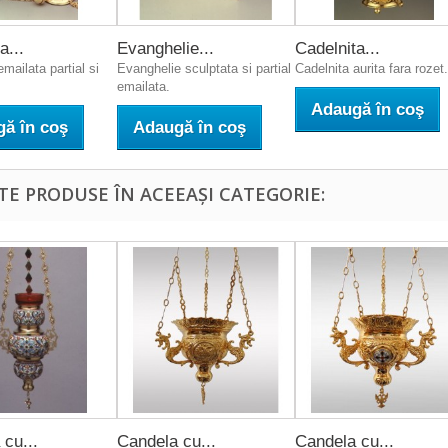
a...
Evanghelie...
Cadelnita...
mailata partial si
Evanghelie sculptata si partial
Cadelnita aurita fara rozet.
emailata.
Adaugă în coş
ă în coş
Adaugă în coş
LTE PRODUSE ÎN ACEEAȘI CATEGORIE:
cu...
Candela cu...
Candela cu...