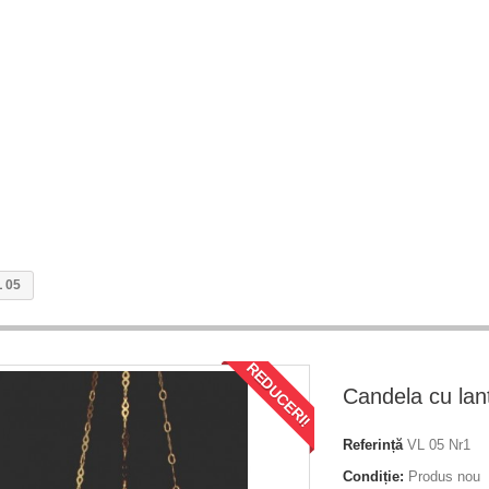
L 05
REDUCERI!
Candela cu lan
Referință
VL 05 Nr1
Condiție:
Produs nou