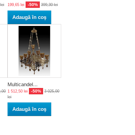
-50%
lei
199,65 lei
399,30 lei
Adaugă în coş
Multicandel...
-50%
0,00
1 512,50 lei
3 025,00
lei
Adaugă în coş