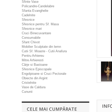
Sfinte Vase
Policandre-Candelabre
Sfanta Evanghelie
Cadelnite
Sfesnice
Sfesnice pentru Sf. Masa
Sfesnice mari
Cruci Binecuvantare
Consumabile
Sfant Chivot
Mobilier Sculptate din lemn
Cutii Sf. Moaste - Cutii Anafura
Pentru Arhiereu
Mitre Arhieresti
Cârje si Bastoane
Sfesnice Episcopale
Engolpioane si Cruci Pectorale
Obiecte din Argint
Cristelnite
Vase de Caldura
Cununii
INF
CELE MAI CUMPĂRATE