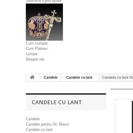
Sfesnice Episcopale
Cum cumpar
Cum Platesc
Livrare
Despre noi
Candele
Candele cu lant
Candela cu lant V
CANDELE CU LANT
Candele
Candele pentru Sf. Masa
Candele cu lant