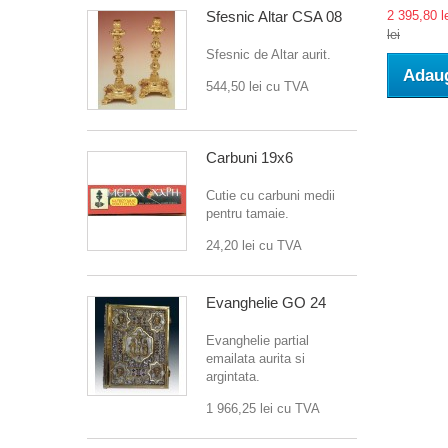
Sfesnic Altar CSA 08
2 395,80 l
lei
Sfesnic de Altar aurit.
Adaug
544,50 lei
cu TVA
Carbuni 19x6
Cutie cu carbuni medii
pentru tamaie.
24,20 lei
cu TVA
Evanghelie GO 24
Evanghelie partial
emailata aurita si
argintata.
1 966,25 lei
cu TVA