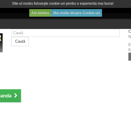
Site-ul nostru foloseşte cookie-uri pentru o experienta mai buna!
Am inteles
Mai multe despre Cookie-uri
C
N
Caută
0
0
manda