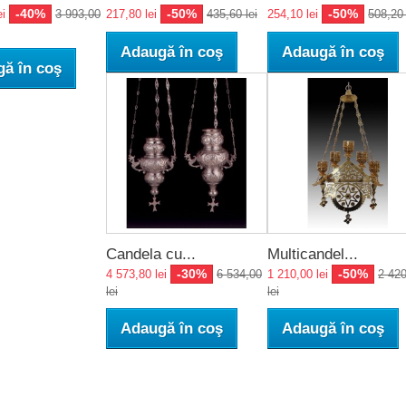
-40%
-50%
-50%
ei
3 993,00
217,80 lei
435,60 lei
254,10 lei
508,20 
Adaugă în coş
Adaugă în coş
ă în coş
Candela cu...
Multicandel...
-30%
-50%
4 573,80 lei
6 534,00
1 210,00 lei
2 42
lei
lei
Adaugă în coş
Adaugă în coş