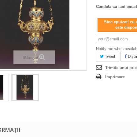
Candela cu lant emaila
Stoc epuizat! cu 
este dispon
Notify me when availab
Tweet
Distri
Mărește
Trimite unui prie
Imprimare
ORMAȚII