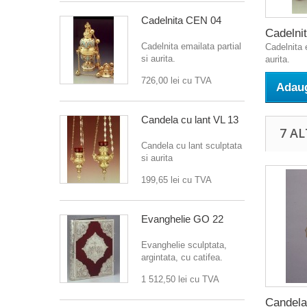
Cadelnita CEN 04
Cadelnit
Cadelnita emailata partial
Cadelnita e
si aurita.
aurita.
726,00 lei
cu TVA
Adaug
Candela cu lant VL 13
7 A
Candela cu lant sculptata
si aurita
199,65 lei
cu TVA
Evanghelie GO 22
Evanghelie sculptata,
argintata, cu catifea.
1 512,50 lei
cu TVA
Candela 