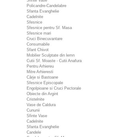
Sfinte Vase
Policandre-Candelabre
Sfanta Evanghelie
Cadelnite
Sfesnice
Sfesnice pentru Sf. Masa
Sfesnice mari
Cruci Binecuvantare
Consumabile
Sfant Chivot
Mobilier Sculptate din lemn
Cutii Sf. Moaste - Cutii Anafura
Pentru Arhiereu
Mitre Arhieresti
Cârje si Bastoane
Sfesnice Episcopale
Engolpioane si Cruci Pectorale
Obiecte din Argint
Cristelnite
Vase de Caldura
Cununii
Sfinte Vase
Cadelnite
Sfanta Evanghelie
Candele