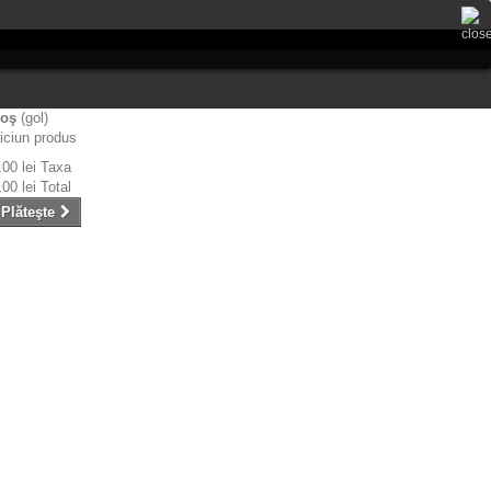
oş
(gol)
iciun produs
,00 lei
Taxa
,00 lei
Total
Plăteşte