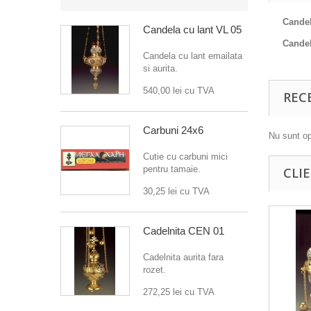
Candel
Candela cu lant VL 05
Candel
Candela cu lant emailata
si aurita.
540,00 lei
cu TVA
REC
Carbuni 24x6
Nu sunt op
Cutie cu carbuni mici
pentru tamaie.
CLI
30,25 lei
cu TVA
Cadelnita CEN 01
Cadelnita aurita fara
rozet.
272,25 lei
cu TVA