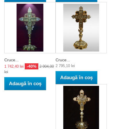
Cruce...
Cruce...
2 795,10 lei
-40%
1 742,40 lei
2 904,00
lei
Adaugă în coş
Adaugă în coş