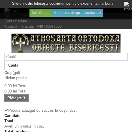
Bine ati venit! Lasati mesajul Dvs.
Site-ul nostru foloseşte cookie-uri pentru o experienta mai buna!
Am inteles
Mai multe despre Cookie-uri
Autentificare
Contactați-ne
Sunați-ne acum:
+40735847300
Caută
Coş
(gol)
Niciun produs
0,00 lei
Taxa
0,00 lei
Total
Plăteşte
Produs adăugat cu succes la coşul dvs.
Cantitate
Total
Aveţi un produs în coş.
Total produse: