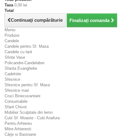
Taxa
0,00 lei
Total
Continuaţi cumpărăturie
Finalizați comanda
Meniu
Produse
Candele
Candele pentru Sf. Masa
Candele cu lant
Sfinte Vase
Policandre-Candelabre
Sfanta Evanghelie
Cadelnite
Sfesnice
Sfesnice pentru Sf. Masa
Sfesnice mari
Cruci Binecuvantare
Consumabile
Sfant Chivot
Mobilier Sculptate din lemn
Cutii Sf. Moaste - Cutii Anafura
Pentru Arhiereu
Mitre Arhieresti
Cârje si Bastoane